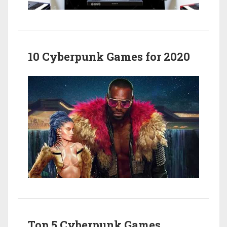
10 Cyberpunk Games for 2020
Top 5 Cyberpunk Games