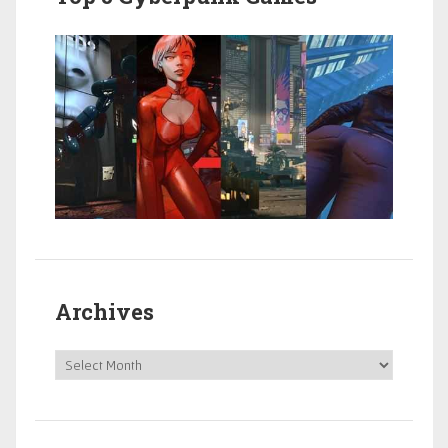
Archives