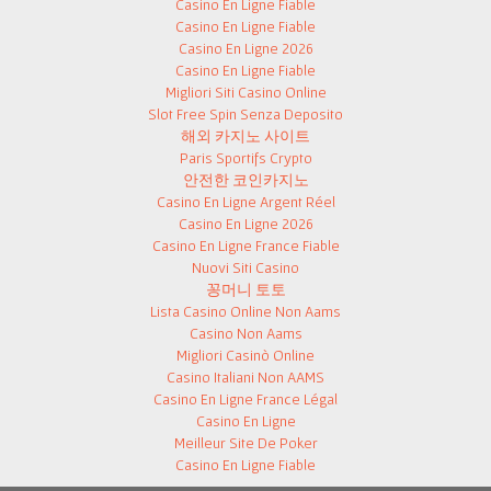
Casino En Ligne Fiable
Casino En Ligne Fiable
Casino En Ligne 2026
Casino En Ligne Fiable
Migliori Siti Casino Online
Slot Free Spin Senza Deposito
해외 카지노 사이트
Paris Sportifs Crypto
안전한 코인카지노
Casino En Ligne Argent Réel
Casino En Ligne 2026
Casino En Ligne France Fiable
Nuovi Siti Casino
꽁머니 토토
Lista Casino Online Non Aams
Casino Non Aams
Migliori Casinò Online
Casino Italiani Non AAMS
Casino En Ligne France Légal
Casino En Ligne
Meilleur Site De Poker
Casino En Ligne Fiable