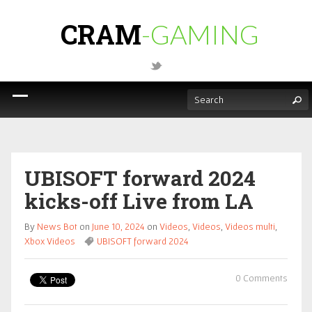
CRAM
-GAMING
UBISOFT forward 2024
kicks-off Live from LA
By
News Bot
on
June 10, 2024
on
Videos
,
Videos
,
Videos multi
,
Xbox Videos
UBISOFT forward 2024
0 Comments