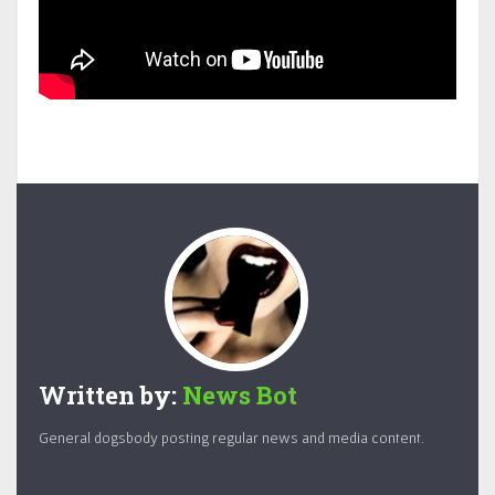
Written by:
News Bot
General dogsbody posting regular news and media content.