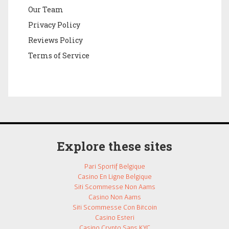
Our Team
Privacy Policy
Reviews Policy
Terms of Service
Explore these sites
Pari Sportif Belgique
Casino En Ligne Belgique
Siti Scommesse Non Aams
Casino Non Aams
Siti Scommesse Con Bitcoin
Casino Esteri
Casino Crypto Sans KYC