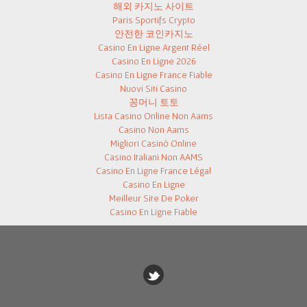
해외 카지노 사이트
Paris Sportifs Crypto
안전한 코인카지노
Casino En Ligne Argent Réel
Casino En Ligne 2026
Casino En Ligne France Fiable
Nuovi Siti Casino
꽁머니 토토
Lista Casino Online Non Aams
Casino Non Aams
Migliori Casinò Online
Casino Italiani Non AAMS
Casino En Ligne France Légal
Casino En Ligne
Meilleur Site De Poker
Casino En Ligne Fiable