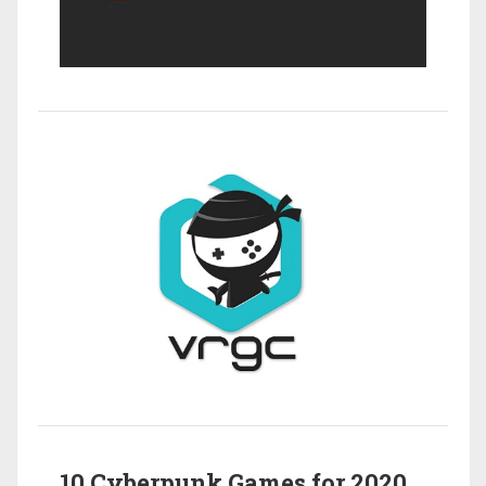
10 Cyberpunk Games for 2020