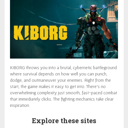
KIBORG throws you into a brutal, cybernetic battleground
where survival depends on how well you can punch,
dodge, and outmaneuver your enemies. Right from the
start, the game makes it easy to get into. There’s no
overwhelming complexity just smooth, fast-paced combat
that immediately clicks. The fighting mechanics take clear
inspiration
Explore these sites