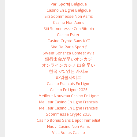
Pari Sportif Belgique
Casino En Ligne Belgique
Siti Scommesse Non Aams
Casino Non Aams
Siti Scommesse Con Bitcoin
Casino Esteri
Casino Crypto Sans KYC
Site De Paris Sportif
Sweet Bonanza Contest Avis
銀行出金が早いオンカジ
オンラインカジノ 出金 早い
한국 KYC 없는 카지노
파워볼사이트
Casino Francais En Ligne
Casino En Ligne 2026
Meilleur Nouveau Casino En Ligne
Meilleur Casino En Ligne Français
Meilleur Casino En Ligne Français
Scommesse Crypto 2026
Casino Bonus Sans Dépôt Immédiat
Nuovi Casino Non Aams
Visa Bonus Casino