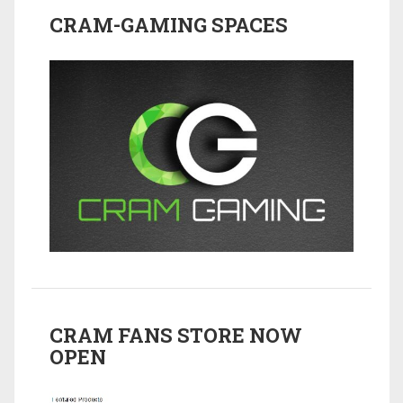
CRAM-GAMING SPACES
CRAM FANS STORE NOW
OPEN