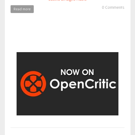
0 Comments
Read more