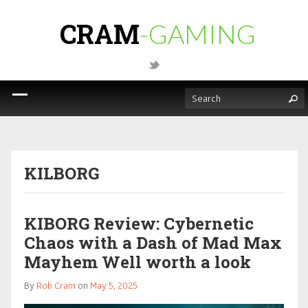
CRAM
-GAMING
KILBORG
KIBORG Review: Cybernetic
Chaos with a Dash of Mad Max
Mayhem Well worth a look
By
Rob Cram
on
May 5, 2025