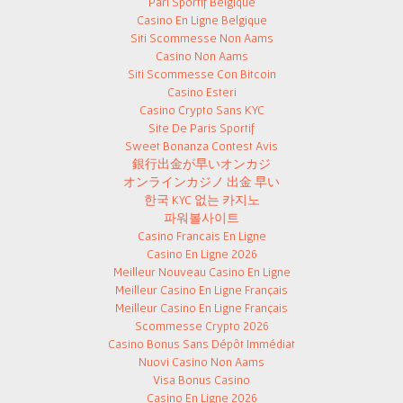
Pari Sportif Belgique
Casino En Ligne Belgique
Siti Scommesse Non Aams
Casino Non Aams
Siti Scommesse Con Bitcoin
Casino Esteri
Casino Crypto Sans KYC
Site De Paris Sportif
Sweet Bonanza Contest Avis
銀行出金が早いオンカジ
オンラインカジノ 出金 早い
한국 KYC 없는 카지노
파워볼사이트
Casino Francais En Ligne
Casino En Ligne 2026
Meilleur Nouveau Casino En Ligne
Meilleur Casino En Ligne Français
Meilleur Casino En Ligne Français
Scommesse Crypto 2026
Casino Bonus Sans Dépôt Immédiat
Nuovi Casino Non Aams
Visa Bonus Casino
Casino En Ligne 2026