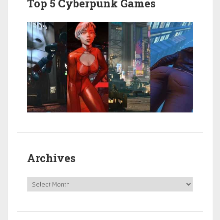
Top 5 Cyberpunk Games
Archives