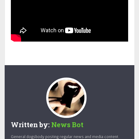
Written by:
News Bot
General dogsbody posting regular news and media content.