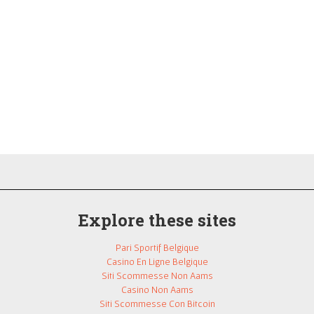
Explore these sites
Pari Sportif Belgique
Casino En Ligne Belgique
Siti Scommesse Non Aams
Casino Non Aams
Siti Scommesse Con Bitcoin