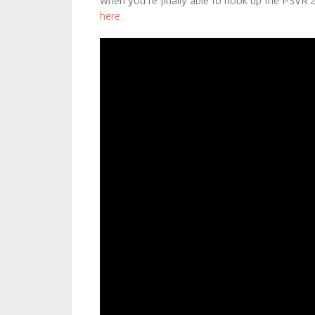
when you’re finally able to hook up the PSVR 
here.