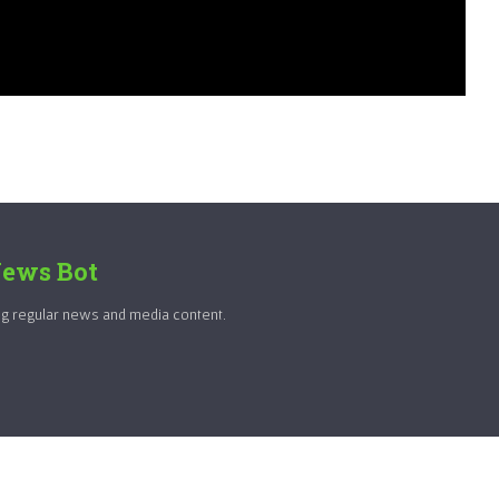
ews Bot
g regular news and media content.