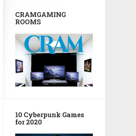
CRAMGAMING
ROOMS
10 Cyberpunk Games
for 2020