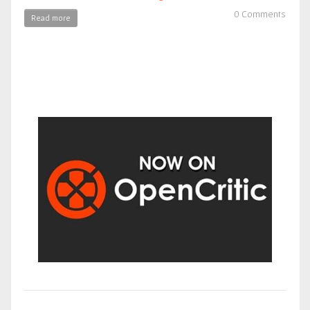
0 Comments
Read more