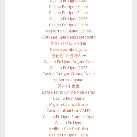
Casino En Ligne 2026
Casino En Ligne Fiable
Casino En Ligne Fiable
Casino En Ligne 2026
Casino En Ligne Fiable
Migliori Siti Casino Online
Slot Free Spin Senza Deposito
해외 카지노 사이트
Paris Sportifs Crypto
안전한 코인카지노
Casino En Ligne Argent Réel
Casino En Ligne 2026
Casino En Ligne France Fiable
Nuovi Siti Casino
꽁머니 토토
Lista Casino Online Non Aams
Casino Non Aams
Migliori Casinò Online
Casino Italiani Non AAMS
Casino En Ligne France Légal
Casino En Ligne
Meilleur Site De Poker
Casino En Ligne Fiable