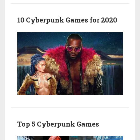
10 Cyberpunk Games for 2020
Top 5 Cyberpunk Games