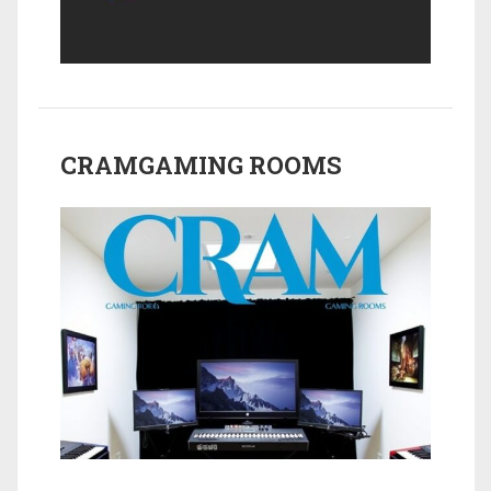
CRAMGAMING ROOMS