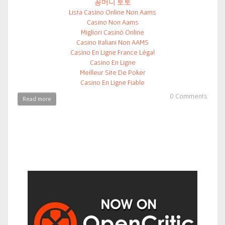
꽁머니 토토
Lista Casino Online Non Aams
Casino Non Aams
Migliori Casinò Online
Casino Italiani Non AAMS
Casino En Ligne France Légal
Casino En Ligne
Meilleur Site De Poker
Casino En Ligne Fiable
0 Comments
Read more