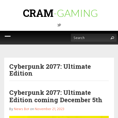
CRAM
-GAMING
Cyberpunk 2077: Ultimate
Edition
Cyberpunk 2077: Ultimate
Edition coming December 5th
By
News Bot
on
November 21, 2023