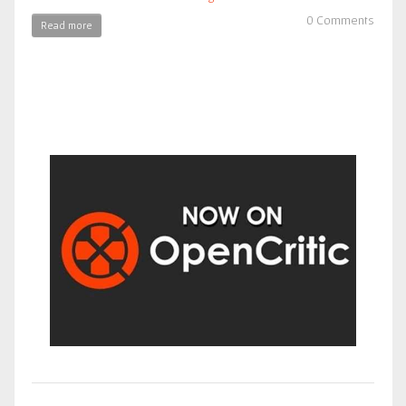
0 Comments
Read more